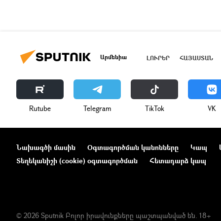
Արմենիա
ԼՈՒՐԵՐ
ՀԱՅԱՍՏԱՆ
Rutube
Telegram
ТikТоk
VK
Նախագծի մասին
Օգտագործման կանոնները
Կապ
Տեղեկանիշի (cookie) օգտագործման
Հետադարձ կապ
© 2026 Sputnik Բոլոր իրավունքները պաշտպանված են. 18+