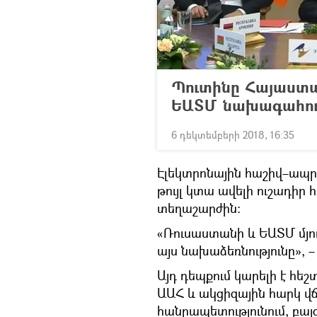
Պուտինը Հայաստա
ԵԱՏՄ նախագահութ
6 դեկտեմբերի 2018, 16:35
Էլեկտրոնային հաշիվ–ապ
թույլ կտա ավելի ուշադի
տեղաշարժին։
«Ռուսաստանի և ԵԱՏՄ մյու
այս նախաձեռնությունը», 
Այդ դեպքում կարելի է հեշ
ԱԱՀ և ակցիզային հարկ վճ
հանրապետությունում, բայց