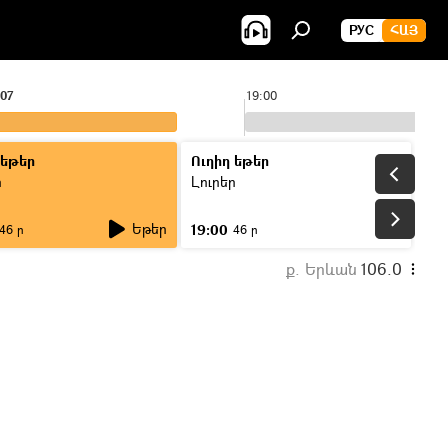
РУС
ՀԱՅ
:07
19:00
 եթեր
Ուղիղ եթեր
ր
Լուրեր
Եթեր
19:00
46 ր
46 ր
ք. Երևան
106.0