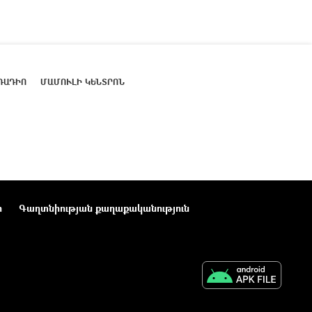
ՌԱԴԻՈ
ՄԱՄՈՒԼԻ ԿԵՆՏՐՈՆ
ր
Գաղտնիության քաղաքականություն