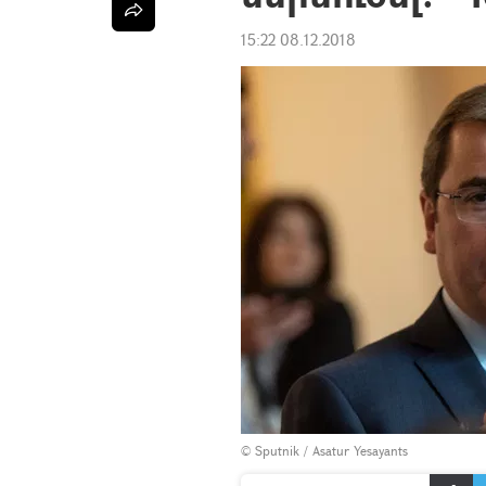
15:22 08.12.2018
© Sputnik / Asatur Yesayants