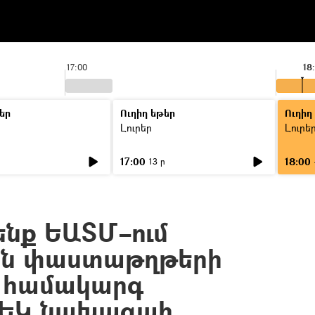
17:00
18
եր
Ուղիղ եթեր
Ուղիղ
Լուրեր
Լուրե
17:00
18:00
ր
13 ր
ենք ԵԱՏՄ–ում
ին փաստաթղթերի
 համակարգ
 ՊԵԿ նախագահ