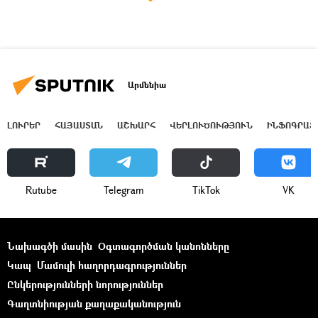
Արմենիա
ԼՈՒՐԵՐ
ՀԱՅԱՍՏԱՆ
ԱՇԽԱՐՀ
ՎԵՐԼՈՒԾՈՒԹՅՈՒՆ
ԻՆՖՈԳՐԱՖ
Rutube
Telegram
ТikТоk
VK
Նախագծի մասին
Օգտագործման կանոնները
Կապ
Մամուլի հաղորդագրություններ
Ընկերությունների նորություններ
Գաղտնիության քաղաքականություն