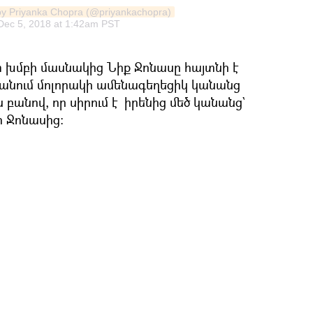
by Priyanka Chopra (@priyankachopra)
Dec 5, 2018 at 1:42am PST
ոփ խմբի մասնակից Նիք Ջոնասը հայտնի է
 է անում մոլորակի ամենագեղեցիկ կանանց
 բանով, որ սիրում է իրենից մեծ կանանց`
ր Ջոնասից։