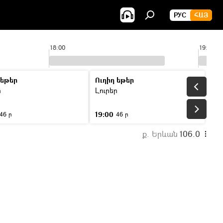
РУС
ՀԱՅ
18:00
19:00
 եթեր
Ուղիղ եթեր
ր
Լուրեր
19:00
46 ր
46 ր
ք. Երևան
106.0