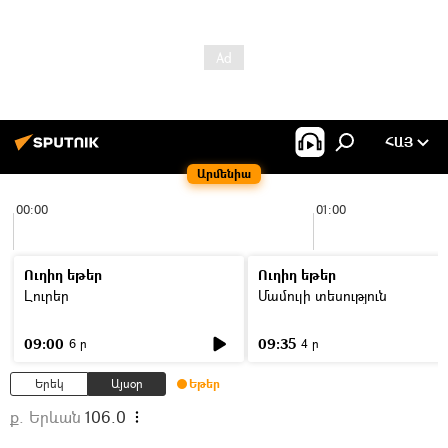
ՀԱՅ
Արմենիա
00:00
01:00
Ուղիղ եթեր
Ուղիղ եթեր
Լուրեր
Մամուլի տեսություն
09:00
09:35
6 ր
4 ր
Երեկ
Այսօր
Եթեր
ք. Երևան
106.0