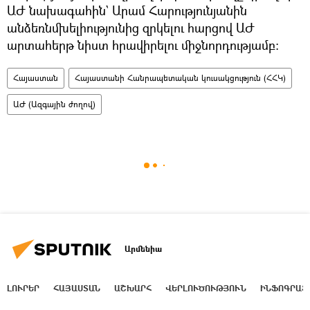
ԱԺ նախագահին` Արամ Հարությունյանին
անձեռնմխելիությունից զրկելու հարցով ԱԺ
արտահերթ նիստ հրավիրելու միջնորդությամբ:
Հայաստան
Հայաստանի Հանրապետական կուսակցություն (ՀՀԿ)
ԱԺ (Ազգային ժողով)
Արմենիա
ԼՈՒՐԵՐ
ՀԱՅԱՍՏԱՆ
ԱՇԽԱՐՀ
ՎԵՐԼՈՒԾՈՒԹՅՈՒՆ
ԻՆՖՈԳՐԱՖ