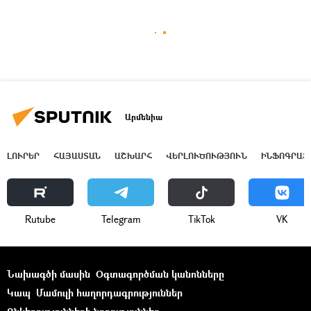
Արմենիա
ԼՈՒՐԵՐ
ՀԱՅԱՍՏԱՆ
ԱՇԽԱՐՀ
ՎԵՐԼՈՒԾՈՒԹՅՈՒՆ
ԻՆՖՈԳՐԱՖ
Rutube
Telegram
ТikТоk
VK
Նախագծի մասին
Օգտագործման կանոնները
Կապ
Մամուլի հաղորդագրություններ