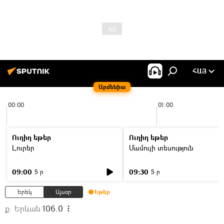
ՀԱՅ
Արմենիա
00:00
01:00
Ուղիղ եթեր
Ուղիղ եթեր
Լուրեր
Մամուլի տեսություն
09:00
09:30
5 ր
5 ր
Երեկ
Այսօր
Եթեր
ք. Երևան
106.0