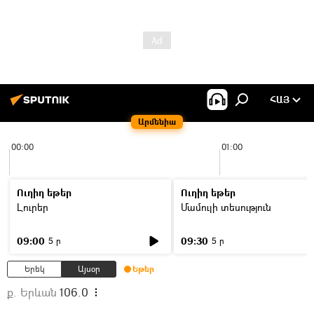
ՀԱՅ
Արմենիա
00:00
01:00
Ուղիղ եթեր
Ուղիղ եթեր
Լուրեր
Մամուլի տեսություն
09:00
09:30
5 ր
5 ր
Երեկ
Այսօր
Եթեր
ք. Երևան
106.0