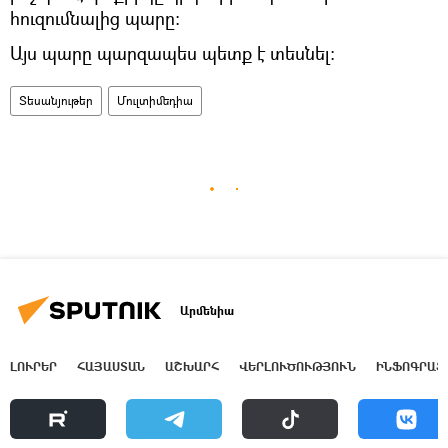
հուզումնալից պարը։
Այս պարը պարզապես պետք է տեսնել։
Տեսանյութեր
Մուլտիմեդիա
Արմենիա
ԼՈՒՐԵՐ
ՀԱՅԱՍՏԱՆ
ԱՇԽԱՐՀ
ՎԵՐԼՈՒԾՈՒԹՅՈՒՆ
ԻՆՖՈԳՐԱՖ