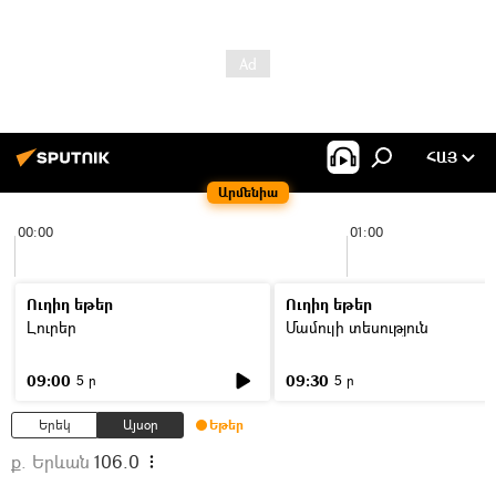
ՀԱՅ
Արմենիա
00:00
01:00
Ուղիղ եթեր
Ուղիղ եթեր
Լուրեր
Մամուլի տեսություն
09:00
09:30
5 ր
5 ր
Երեկ
Այսօր
Եթեր
ք. Երևան
106.0