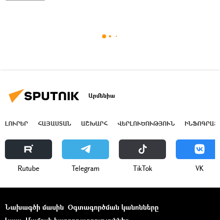
Արմենիա
ԼՈՒՐԵՐ
ՀԱՅԱՍՏԱՆ
ԱՇԽԱՐՀ
ՎԵՐԼՈՒԾՈՒԹՅՈՒՆ
ԻՆՖՈԳՐԱՖ
Rutube
Telegram
ТikТоk
VK
Նախագծի մասին
Օգտագործման կանոնները