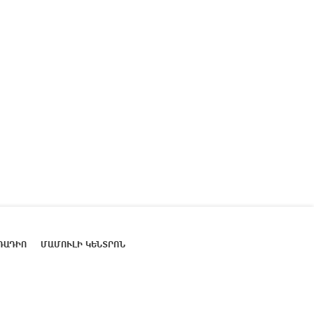
ՌԱԴԻՈ
ՄԱՄՈՒԼԻ ԿԵՆՏՐՈՆ