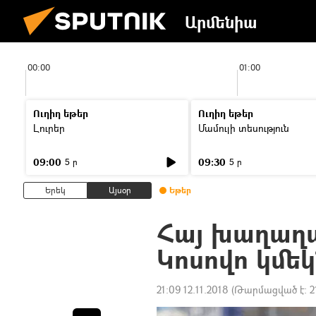
Արմենիա
00:00
01:00
Ուղիղ եթեր
Ուղիղ եթեր
Լուրեր
Մամուլի տեսություն
09:00
09:30
5 ր
5 ր
Երեկ
Այսօր
Եթեր
Հայ խաղաղ
Կոսովո կմե
21:09 12.11.2018
(Թարմացված է:
2