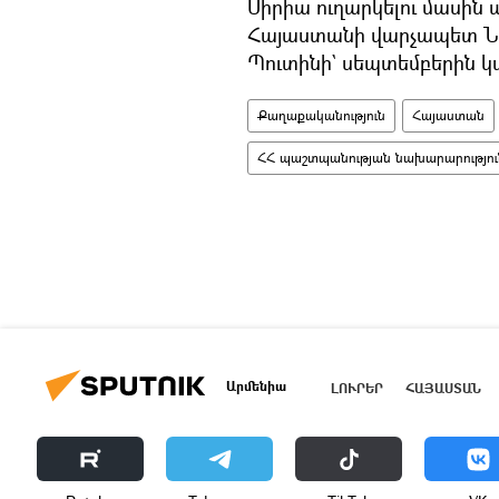
Սիրիա ուղարկելու մասին 
Հայաստանի վարչապետ Նի
Պուտինի` սեպտեմբերին 
Քաղաքականություն
Հայաստան
ՀՀ պաշտպանության նախարարությու
Արմենիա
ԼՈՒՐԵՐ
ՀԱՅԱՍՏԱՆ