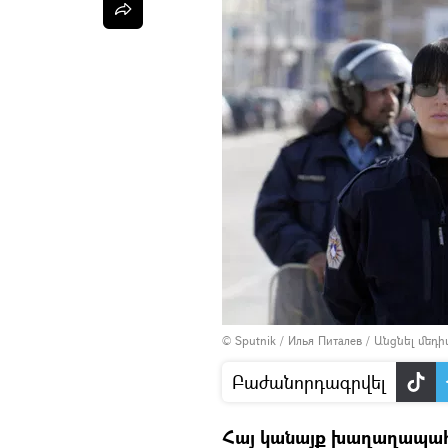
© Sputnik / Илья Питалев
/
Անցնել մեդ
Բաժանորդագրվել
Հայ կանայք խաղաղապահ ա