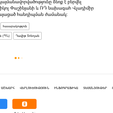
պայմանավորվածությունը ձեռք է բերվել
կոլ Փաշինյանի և ՌԴ նախագահ Վլադիմիր
կայացած հանդիպման ժամանակ։
հասարակություն
ն (ՊՆ)
Դավիթ Տոնոյան
ԱՇԽԱՐՀ
ՎԵՐԼՈՒԾՈՒԹՅՈՒՆ
ԻՆՖՈԳՐԱՖԻԿԱ
ՏԵՍԱՆՅՈՒԹԵՐ