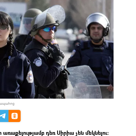
իապահոց
ռաքելությամբ դեռ Սիրիա չեն մեկնելու։