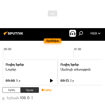
ՀԱՅ
Արմենիա
00:00
01:00
Ուղիղ եթեր
Ուղիղ եթեր
Լուրեր
Մամուլի տեսություն
09:00
09:15
5 ր
2 ր
Երեկ
Այսօր
Եթեր
ք. Երևան
106.0