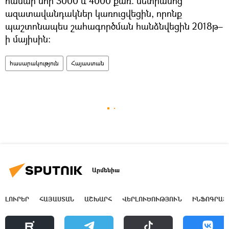
համար նոր 3000 և 4000 քառ. մետրանոց
ազատավանդակներ կառուցվեցին, որոնք
պաշտոնապես շահագործման հանձնվեցին 2018թ–
ի մայիսին։
հասարակություն
Հայաստան
Արմենիա
ԼՈՒՐԵՐ
ՀԱՅԱՍՏԱՆ
ԱՇԽԱՐՀ
ՎԵՐԼՈՒԾՈՒԹՅՈՒՆ
ԻՆՖՈԳՐԱՖ