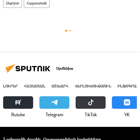
Սպորտ
Հայաստան
Արմենիա
ԼՈՒՐԵՐ
ՀԱՅԱՍՏԱՆ
ԱՇԽԱՐՀ
ՎԵՐԼՈՒԾՈՒԹՅՈՒՆ
ԻՆՖՈԳՐԱՖ
Rutube
Telegram
ТikТоk
VK
Նախագծի մասին
Օգտագործման կանոնները