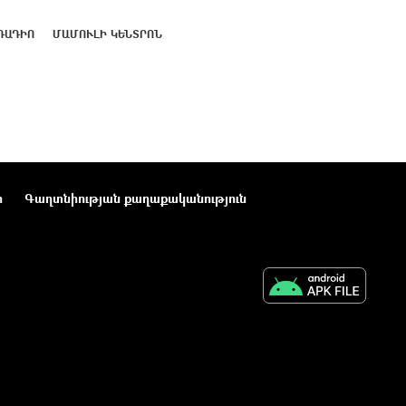
ՌԱԴԻՈ
ՄԱՄՈՒԼԻ ԿԵՆՏՐՈՆ
ր
Գաղտնիության քաղաքականություն