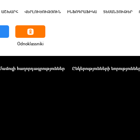
ԱՇԽԱՐՀ
ՎԵՐԼՈՒԾՈՒԹՅՈՒՆ
ԻՆՖՈԳՐԱՖԻԿԱ
ՏԵՍԱՆՅՈՒԹԵՐ
Odnoklassniki
Մամուլի հաղորդագրություններ
Ընկերությունների նորություննե