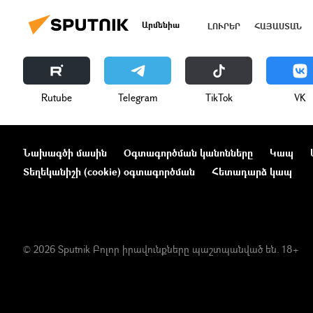
Արմենիա
ԼՈՒՐԵՐ
ՀԱՅԱՍՏԱՆ
Rutube
Telegram
ТikТоk
VK
Նախագծի մասին
Օգտագործման կանոնները
Կապ
Տեղեկանիշի (cookie) օգտագործման
Հետադարձ կապ
© 2026 Sputnik Բոլոր իրավունքները պաշտպանված են. 18+