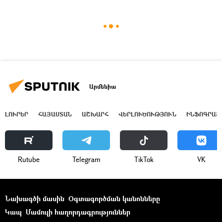
Արմենիա
ԼՈՒՐԵՐ
ՀԱՅԱՍՏԱՆ
ԱՇԽԱՐՀ
ՎԵՐԼՈՒԾՈՒԹՅՈՒՆ
ԻՆՖՈԳՐԱՖ
Rutube
Telegram
ТikТоk
VK
Նախագծի մասին
Օգտագործման կանոնները
Կապ
Մամուլի հաղորդագրություններ