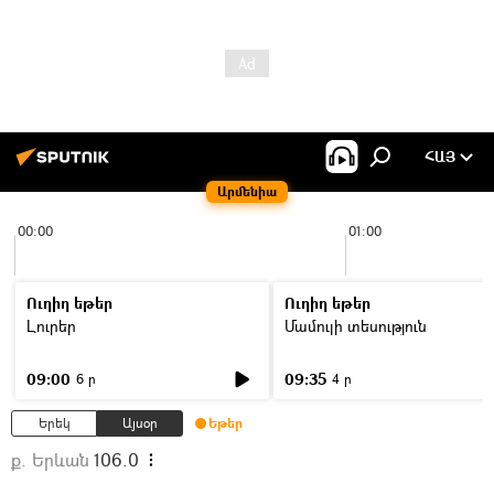
ՀԱՅ
Արմենիա
00:00
01:00
Ուղիղ եթեր
Ուղիղ եթեր
Լուրեր
Մամուլի տեսություն
09:00
09:35
6 ր
4 ր
Երեկ
Այսօր
Եթեր
ք. Երևան
106.0