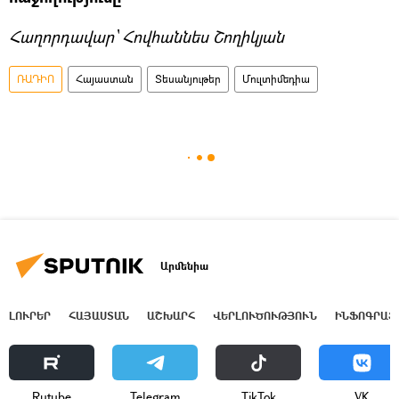
Հաղորդավար՝ Հովհաննես Շողիկյան
ՌԱԴԻՈ
Հայաստան
Տեսանյութեր
Մուլտիմեդիա
Արմենիա
ԼՈՒՐԵՐ
ՀԱՅԱՍՏԱՆ
ԱՇԽԱՐՀ
ՎԵՐԼՈՒԾՈՒԹՅՈՒՆ
ԻՆՖՈԳՐԱՖ
Rutube
Telegram
ТikТоk
VK