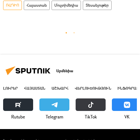
ՌԱԴԻՈ
Հայաստան
Մուլտիմեդիա
Տեսանյութեր
Արմենիա
ԼՈՒՐԵՐ
ՀԱՅԱՍՏԱՆ
ԱՇԽԱՐՀ
ՎԵՐԼՈՒԾՈՒԹՅՈՒՆ
ԻՆՖՈԳՐԱՖ
Rutube
Telegram
ТikТоk
VK