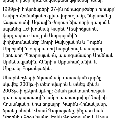
1999թ-ի հոկտեմբերի 27-ին ոճրագործների խումբը`
Նաիրի Հունանյանի գլխավորությամբ, ներխուժեց
Հայաստանի Ազգային ժողովի նիստերի դահլիճ և
սպանեց ԱԺ խոսնակ Կարեն Դեմիրճյանին,
վարչապետ Վազգեն Սարգսյանին,
փոխխոսնակներ Յուրի Բախշյանին և Ռուբեն
Միրոյանին, օպերատիվ հարցերով նախարար
Լեոնարդ Պետրոսյանին, պատգամավոր Արմենակ
Արմենակյանին, Հենրիխ Աբրահամյանին և
Միքայել Քոթանյանին:
Ահաբեկիչների նկատմամբ դատական գործը
սկսվեց 2001թ.-ի փետրվարին և տևեց մինչև
2003թ.-ի դեկտեմբերը։ Ցմահ բանտարկության
դատապարտվեցին խմբի պարագլուխը` Նաիրի
Հունանյանը, նրա եղբայրը` Կարեն Հունանյանը,
նրանց քեռին` Վռամ Գալստյանը, ինչպես նաև`
Դերենիկ Բեջանյանը, Էդիկ Գրիգորյանը և Աշոտ