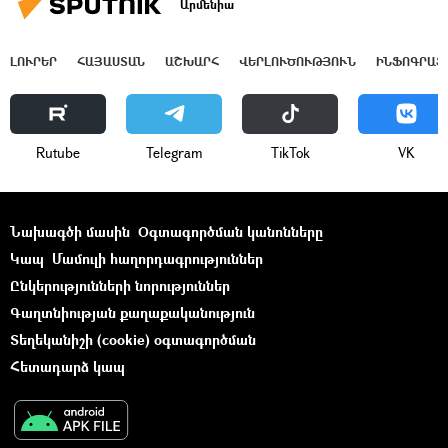
Արմենիա
ԼՈՒՐԵՐ
ՀԱՅԱՍՏԱՆ
ԱՇԽԱՐՀ
ՎԵՐԼՈՒԾՈՒԹՅՈՒՆ
ԻՆՖՈԳՐԱՖ
Rutube
Telegram
ТikТоk
VK
Նախագծի մասին
Օգտագործման կանոնները
Կապ
Մամուլի հաղորդագրություններ
Ընկերությունների նորություններ
Գաղտնիության քաղաքականություն
Տեղեկանիշի (cookie) օգտագործման
Հետադարձ կապ