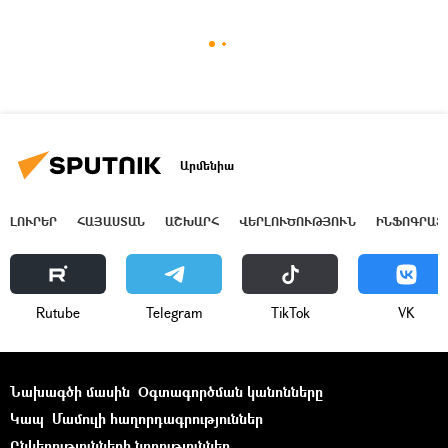
Արմենիա
ԼՈՒՐԵՐ
ՀԱՅԱՍՏԱՆ
ԱՇԽԱՐՀ
ՎԵՐԼՈՒԾՈՒԹՅՈՒՆ
ԻՆՖՈԳՐԱՖ
Rutube
Telegram
ТikТоk
VK
Նախագծի մասին
Օգտագործման կանոնները
Կապ
Մամուլի հաղորդագրություններ
Ընկերությունների նորություններ