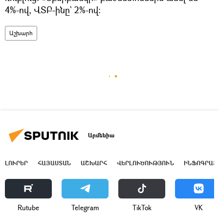
4%-ով, ՎՏԲ-ինը` 2%-ով։
Աշխարհ
Արմենիա
ԼՈՒՐԵՐ
ՀԱՅԱՍՏԱՆ
ԱՇԽԱՐՀ
ՎԵՐԼՈՒԾՈՒԹՅՈՒՆ
ԻՆՖՈԳՐԱՖ
Rutube
Telegram
ТikТоk
VK