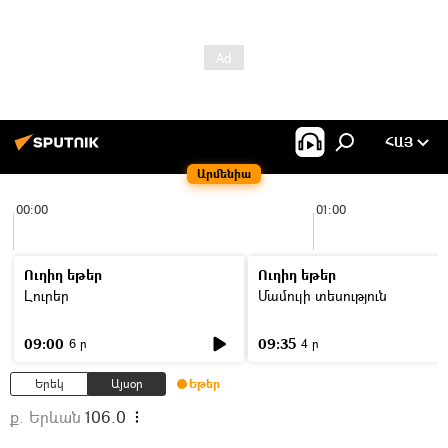
ՀԱՅ
Արմենիա
00:00
01:00
Ուղիղ եթեր
Ուղիղ եթեր
Լուրեր
Մամուլի տեսություն
09:00
09:35
6 ր
4 ր
Երեկ
Այսօր
Եթեր
ք. Երևան
106.0