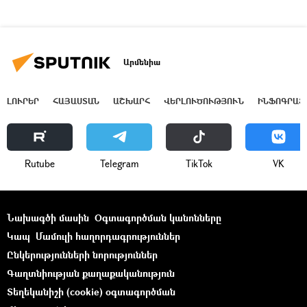
Արմենիա
ԼՈՒՐԵՐ
ՀԱՅԱՍՏԱՆ
ԱՇԽԱՐՀ
ՎԵՐԼՈՒԾՈՒԹՅՈՒՆ
ԻՆՖՈԳՐԱՖ
Rutube
Telegram
ТikТоk
VK
Նախագծի մասին
Օգտագործման կանոնները
Կապ
Մամուլի հաղորդագրություններ
Ընկերությունների նորություններ
Գաղտնիության քաղաքականություն
Տեղեկանիշի (cookie) օգտագործման