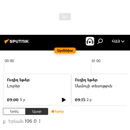
ՀԱՅ
Արմենիա
00:00
01:00
Ուղիղ եթեր
Ուղիղ եթեր
Լուրեր
Մամուլի տեսություն
09:00
09:15
5 ր
2 ր
Երեկ
Այսօր
Եթեր
ք. Երևան
106.0