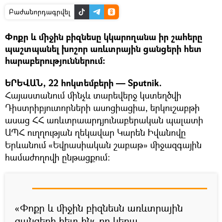
Բաժանորդագրվել
Փոքր և միջին բիզնեսը կկարողանա իր շահերը
պաշտպանել խոշոր առևտրային ցանցերի հետ
հարաբերություններում։
ԵՐԵՎԱՆ, 22 հոկտեմբերի — Sputnik.
Հայաստանում մինչև տարեվերջ կստեղծվի
Դիստրիբյուտորների ասոցիացիա, երկուշաբթի
ասաց ՀՀ առևտրաարդյունաբերական պալատի
ԱՊՀ ուղղության ղեկավար Կարեն Իվանովը
Երևանում «Եվրասիական շաբաթ» միջազգային
համաժողովի ընթացքում։
«Փոքր և միջին բիզնեսն առևտրային
ցանցերի հետ ինչ-որ կերպ