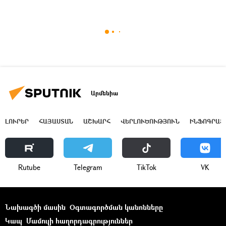
Արմենիա
ԼՈՒՐԵՐ
ՀԱՅԱՍՏԱՆ
ԱՇԽԱՐՀ
ՎԵՐԼՈՒԾՈՒԹՅՈՒՆ
ԻՆՖՈԳՐԱՖ
Rutube
Telegram
ТikТоk
VK
Նախագծի մասին
Օգտագործման կանոնները
Կապ
Մամուլի հաղորդագրություններ