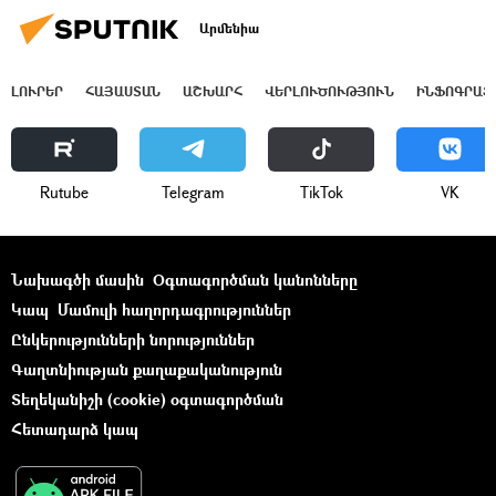
Արմենիա
ԼՈՒՐԵՐ
ՀԱՅԱՍՏԱՆ
ԱՇԽԱՐՀ
ՎԵՐԼՈՒԾՈՒԹՅՈՒՆ
ԻՆՖՈԳՐԱՖ
Rutube
Telegram
ТikТоk
VK
Նախագծի մասին
Օգտագործման կանոնները
Կապ
Մամուլի հաղորդագրություններ
Ընկերությունների նորություններ
Գաղտնիության քաղաքականություն
Տեղեկանիշի (cookie) օգտագործման
Հետադարձ կապ