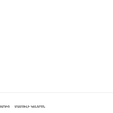
ՌԱԴԻՈ
ՄԱՄՈՒԼԻ ԿԵՆՏՐՈՆ