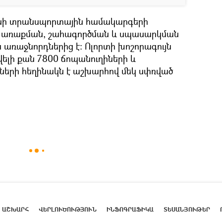
պանի տրանսպորտային համակարգերի
 առաքման, շահագործման և սպասարկման
 առաջնորդներից է։ Ոլորտի խոշորագույն
ավելի քան 7800 ճոպանուղիների և
րի հեղինակն է աշխարհով մեկ սփռված
ԱՇԽԱՐՀ
ՎԵՐԼՈՒԾՈՒԹՅՈՒՆ
ԻՆՖՈԳՐԱՖԻԿԱ
ՏԵՍԱՆՅՈՒԹԵՐ