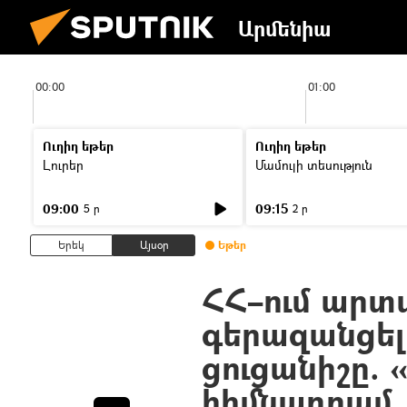
Արմենիա
00:00
01:00
Ուղիղ եթեր
Ուղիղ եթեր
Լուրեր
Մամուլի տեսություն
09:00
09:15
5 ր
2 ր
Երեկ
Այսօր
Եթեր
ՀՀ–ում արտ
գերազանցել
ցուցանիշը. 
հիմնադրամ