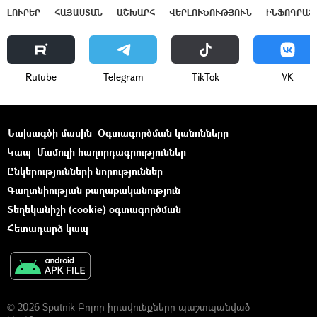
ԼՈՒՐԵՐ
ՀԱՅԱՍՏԱՆ
ԱՇԽԱՐՀ
ՎԵՐԼՈՒԾՈՒԹՅՈՒՆ
ԻՆՖՈԳՐԱՖ
Rutube
Telegram
ТikТоk
VK
Նախագծի մասին
Օգտագործման կանոնները
Կապ
Մամուլի հաղորդագրություններ
Ընկերությունների նորություններ
Գաղտնիության քաղաքականություն
Տեղեկանիշի (cookie) օգտագործման
Հետադարձ կապ
© 2026 Sputnik Բոլոր իրավունքները պաշտպանված