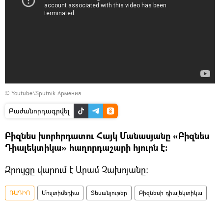
©
Youtube\Sputnik Армения
Բաժանորդագրվել
Բիզնես խորհրդատու Հայկ Մանասյանը «Բիզնես
Դիալեկտիկա» հաղորդաշարի հյուրն է։
Զրույցը վարում է Արամ Չախոյանը։
ՌԱԴԻՈ
Մուլտիմեդիա
Տեսանյութեր
Բիզնեսի դիալեկտիկա