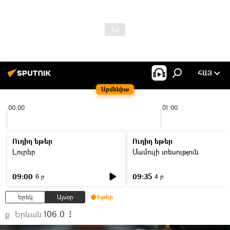
ՀԱՅ
Արմենիա
00:00
01:00
Ուղիղ եթեր
Ուղիղ եթեր
Լուրեր
Մամուլի տեսություն
09:00
09:35
6 ր
4 ր
Երեկ
Այսօր
Եթեր
ք. Երևան
106.0