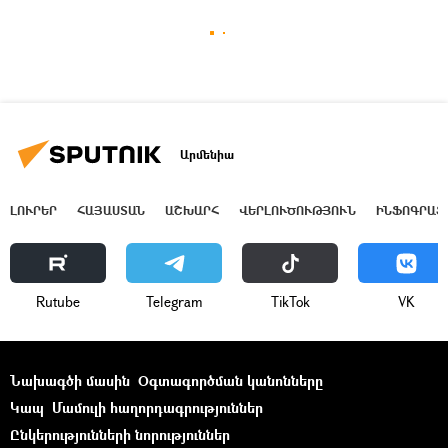
Արմենիա
ԼՈՒՐԵՐ
ՀԱՅԱՍՏԱՆ
ԱՇԽԱՐՀ
ՎԵՐԼՈՒԾՈՒԹՅՈՒՆ
ԻՆՖՈԳՐԱՖ
Rutube
Telegram
ТikТоk
VK
Նախագծի մասին
Օգտագործման կանոնները
Կապ
Մամուլի հաղորդագրություններ
Ընկերությունների նորություններ