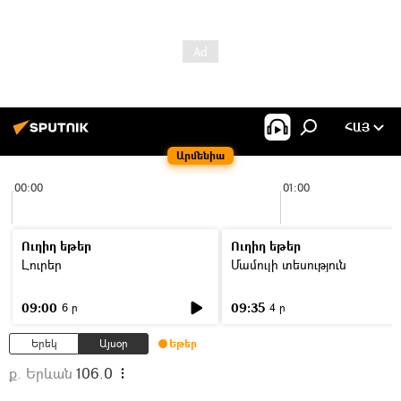
ՀԱՅ
Արմենիա
00:00
01:00
Ուղիղ եթեր
Ուղիղ եթեր
Լուրեր
Մամուլի տեսություն
09:00
09:35
6 ր
4 ր
Երեկ
Այսօր
Եթեր
ք. Երևան
106.0