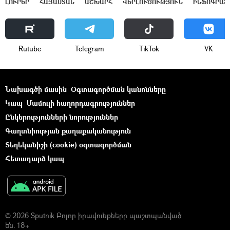
ԼՈՒՐԵՐ
ՀԱՅԱՍՏԱՆ
ԱՇԽԱՐՀ
ՎԵՐԼՈՒԾՈՒԹՅՈՒՆ
ԻՆՖՈԳՐԱՖ
Rutube
Telegram
ТikТоk
VK
Նախագծի մասին
Օգտագործման կանոնները
Կապ
Մամուլի հաղորդագրություններ
Ընկերությունների նորություններ
Գաղտնիության քաղաքականություն
Տեղեկանիշի (cookie) օգտագործման
Հետադարձ կապ
© 2026 Sputnik Բոլոր իրավունքները պաշտպանված
են. 18+