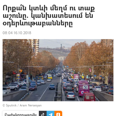
Որքա՞ն կտևի մեղմ ու տաք
աշունը. կանխատեսում են
օդերևութաբանները
08:04 16.10.2018
© Sputnik / Aram Nersesyan
Բաժանորդագրվել