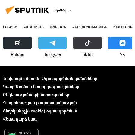
Արմենիա
ԼՈՒՐԵՐ
ՀԱՅԱՍՏԱՆ
ԱՇԽԱՐՀ
ՎԵՐԼՈՒԾՈՒԹՅՈՒՆ
ԻՆՖՈԳՐԱՖ
Rutube
Telegram
ТikТоk
VK
Նախագծի մասին
Օգտագործման կանոնները
Կապ
Մամուլի հաղորդագրություններ
Ընկերությունների նորություններ
Գաղտնիության քաղաքականություն
Տեղեկանիշի (cookie) օգտագործման
Հետադարձ կապ