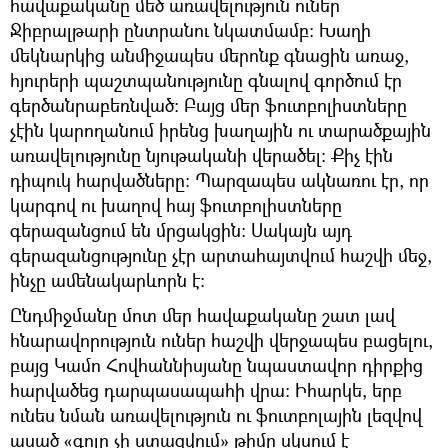
հավաքականը մեծ առավելություն ուներ
Ջիբրալթարի ընտրանու նկատմամբ: Խաղի
մեկնարկից անմիջապես մերոնք գնացին առաջ,
հյուրերի պաշտպանությունը գնալով գործում էր
գերծանրաբեռնված: Բայց մեր ֆուտբոլիստները
չէին կարողանում իրենց խաղային ու տարածքային
առավելությունը նյութականի վերածել: Քիչ էին
դիպուկ հարվածները: Պարզապես ակնառու էր, որ
կարգով ու խաղով հայ ֆուտբոլիստները
գերազանցում են մրցակցին: Սակայն այդ
գերազանցությունը չէր արտահայտվում հաշվի մեջ,
ինչը ամենակարևորն է:
Ընդմիջմանը մոտ մեր հավաքականը շատ լավ
հնարավորություն ուներ հաշվի վերջապես բացելու,
բայց Կամո Հովհաննիսյանը նպաստավոր դիրքից
հարվածեց դարպասապահի վրա: Իհարկե, երբ
ունես նման առավելություն ու ֆուտբոլային լեզվով
ասած «գոլը չի ստացվում» թիմը սկսում է