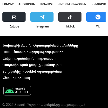
ԼՈՒՐԵՐ
ՀԱՅԱՍՏԱՆ
ԱՇԽԱՐՀ
ՎԵՐԼՈՒԾՈՒԹՅՈՒՆ
ԻՆՖՈԳՐԱՖ
Rutube
Telegram
ТikТоk
VK
Նախագծի մասին
Օգտագործման կանոնները
Կապ
Մամուլի հաղորդագրություններ
Ընկերությունների նորություններ
Գաղտնիության քաղաքականություն
Տեղեկանիշի (cookie) օգտագործման
Հետադարձ կապ
© 2026 Sputnik Բոլոր իրավունքները պաշտպանված