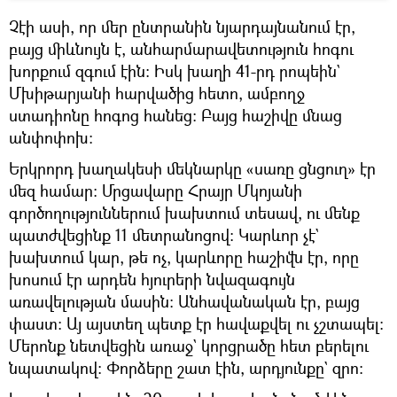
Չէի ասի, որ մեր ընտրանին նյարդայնանում էր,
բայց միևնույն է, անհարմարավետություն հոգու
խորքում զգում էին: Իսկ խաղի 41-րդ րոպեին`
Մխիթարյանի հարվածից հետո, ամբողջ
ստադիոնը հոգոց հանեց: Բայց հաշիվը մնաց
անփոփոխ:
Երկրորդ խաղակեսի մեկնարկը «սառը ցնցուղ» էր
մեզ համար: Մրցավարը Հրայր Մկոյանի
գործողություններում խախտում տեսավ, ու մենք
պատժվեցինք 11 մետրանոցով: Կարևոր չէ`
խախտում կար, թե ոչ, կարևորը հաշիվն էր, որը
խոսում էր արդեն հյուրերի նվազագույն
առավելության մասին: Անհավանական էր, բայց
փաստ: Այ այստեղ պետք էր հավաքվել ու չշտապել:
Մերոնք նետվեցին առաջ` կորցրածը հետ բերելու
նպատակով: Փորձերը շատ էին, արդյունքը` զրո: