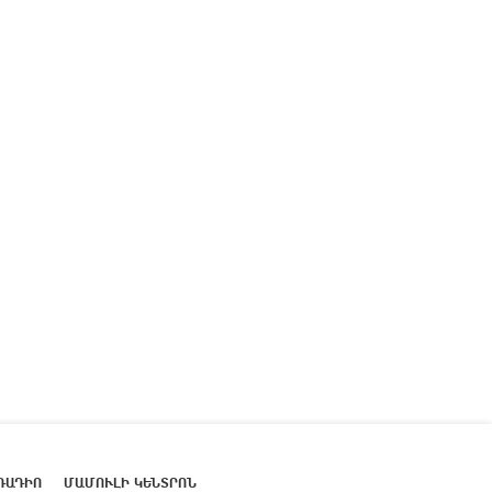
ՌԱԴԻՈ
ՄԱՄՈՒԼԻ ԿԵՆՏՐՈՆ