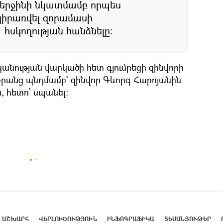
Վերջինի նկատմամբ որպես
կիրառվել զորամասի
սկողության հանձնելը:
նության վարկածի հետ գյումրեցի զինվորի
 Նրանց պնդմամբ` զինվոր Գևորգ Հարոյանին
 հետո՝ սպանել:
ԱՇԽԱՐՀ
ՎԵՐԼՈՒԾՈՒԹՅՈՒՆ
ԻՆՖՈԳՐԱՖԻԿԱ
ՏԵՍԱՆՅՈՒԹԵՐ