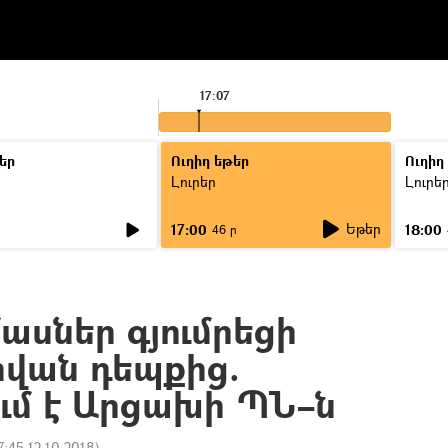
17:07
եր
Ուղիղ եթեր
Ուղիղ
Լուրեր
Լուրե
Եթեր
17:00
18:00
ր
46 ր
ասներ գյումրեցի
հվան դեպքից.
ւմ է Արցախի ՊՆ–ն
7:45 12.10.2018
)