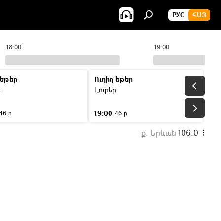
РУС
ՀԱՅ
18:00
19:00
 եթեր
Ուղիղ եթեր
ր
Լուրեր
19:00
46 ր
46 ր
ք. Երևան
106.0