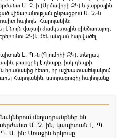
երժանտ Մ. Չ.-ի (Արմավիրի ԶԿ) և շարքային
ցած վիճաբանության ընթացքում Մ. Չ.-ն
 կոպիտ հայհոյել Հարոյանին:
 է նույն վաշտի ժամկետային զինծառայող,
(Էրեբունու ԶԿ)և մեկ անգամ հարվածել
տան Լ. Պ.-ն (Գյումրիի ԶԿ), տեղյակ
մասին, թաքցրել է դեպքը, իսկ դեպքի
ուն հրամանից հետո, իր աշխատասենյակում
 արել Հարոյանին, ստորացուցիչ հայհոյանք
նակներում մեղադրանքներ են
սերժանտ Մ. Չ.-ին, կապիտան Լ. Պ.-
Դ. Ս.-ին: Առաջին երկուսը