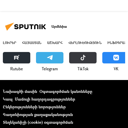
Արմենիա
ԼՈՒՐԵՐ
ՀԱՅԱՍՏԱՆ
ԱՇԽԱՐՀ
ՎԵՐԼՈՒԾՈՒԹՅՈՒՆ
ԻՆՖՈԳՐԱՖ
Rutube
Telegram
ТikТоk
VK
Նախագծի մասին
Օգտագործման կանոնները
Կապ
Մամուլի հաղորդագրություններ
Ընկերությունների նորություններ
Գաղտնիության քաղաքականություն
Տեղեկանիշի (cookie) օգտագործման