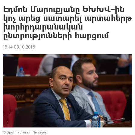
Էդմոն Մարուքյանը ԵԽԽՎ–ին
կոչ արեց սատարել արտահերթ
խորհրդարանական
ընտրությունների հարցում
15:14 09.10.2018
© Sputnik / Aram Nersesyan