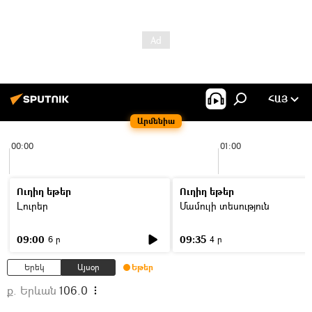
ՀԱՅ
Արմենիա
00:00
01:00
Ուղիղ եթեր
Ուղիղ եթեր
Լուրեր
Մամուլի տեսություն
09:00
09:35
6 ր
4 ր
Երեկ
Այսօր
Եթեր
ք. Երևան
106.0