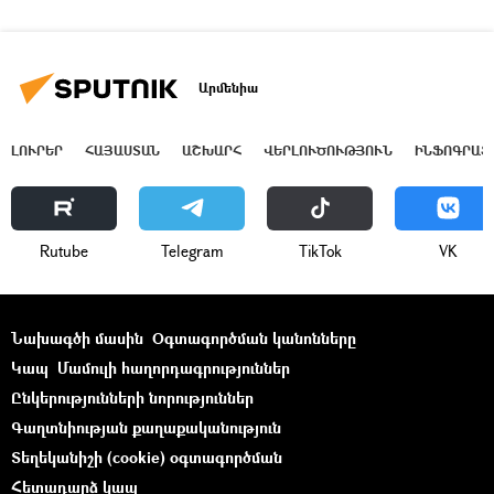
Արմենիա
ԼՈՒՐԵՐ
ՀԱՅԱՍՏԱՆ
ԱՇԽԱՐՀ
ՎԵՐԼՈՒԾՈՒԹՅՈՒՆ
ԻՆՖՈԳՐԱՖ
Rutube
Telegram
ТikТоk
VK
Նախագծի մասին
Օգտագործման կանոնները
Կապ
Մամուլի հաղորդագրություններ
Ընկերությունների նորություններ
Գաղտնիության քաղաքականություն
Տեղեկանիշի (cookie) օգտագործման
Հետադարձ կապ