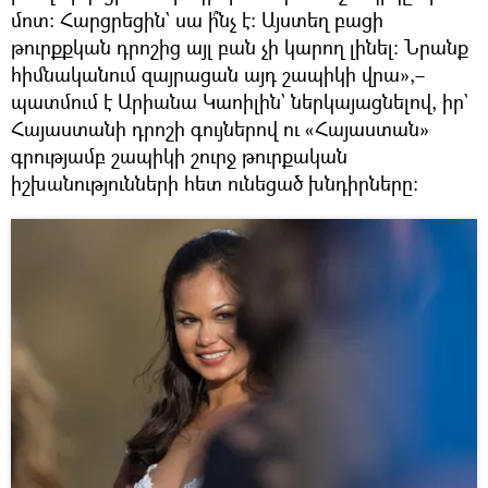
մոտ։ Հարցրեցին` սա ի՞նչ է։ Այստեղ բացի
թուրքքկան դրոշից այլ բան չի կարող լինել։ Նրանք
հիմնականում զայրացան այդ շապիկի վրա»,–
պատմում է Արիանա Կաոիլին` ներկայացնելով, իր`
Հայաստանի դրոշի գույներով ու «Հայաստան»
գրությամբ շապիկի շուրջ թուրքական
իշխանությունների հետ ունեցած խնդիրները։