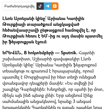
Բաժանորդագրվել
Լևոն Արոնյանի կինը` Արիանա Կաոիլին
Թուրքիայի տարածքում անցկացված
հեծանվաարշավի ընթացքում համոզվել է, որ
Թուրքիան հեռու է ԵՄ–ից ու այդ մասին պատմել
իր ֆեյսբուքյան էջում։
ԵՐԵՎԱՆ, 8 հոկտեմբերի — Sputnik.
Հայտնի
շախմատիստ, Աշխարհի գավաթակիր Լևոն
Արոնյանի կինը` Արիանա Կաոիլին ֆեյսբուքում
տեսանյութ ու գրառում է հրապարակել, որում
պատմել է Թուրքիայում իր հետ տեղի ունեցած
վտանգավոր դեպքերի մասին։ «Ես տվեցի իմ
շապիկը Գարեգինին։ Խնդրեցի, որ պահի իր մոտ,
մինչև այն ինձ պետք լինի։ Երբ անցնում էինք
սահմանային անցակետով, նրանք 3 անգամ
խուզարկեցին Գարեգինին ու գտան շապիկը նրա