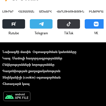
ԼՈՒՐԵՐ
ՀԱՅԱՍՏԱՆ
ԱՇԽԱՐՀ
ՎԵՐԼՈՒԾՈՒԹՅՈՒՆ
ԻՆՖՈԳՐԱՖ
Rutube
Telegram
ТikТоk
VK
Նախագծի մասին
Օգտագործման կանոնները
Կապ
Մամուլի հաղորդագրություններ
Ընկերությունների նորություններ
Գաղտնիության քաղաքականություն
Տեղեկանիշի (cookie) օգտագործման
Հետադարձ կապ