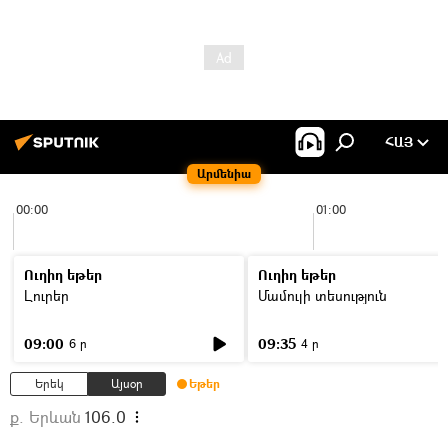
ՀԱՅ
Արմենիա
00:00
01:00
Ուղիղ եթեր
Ուղիղ եթեր
Լուրեր
Մամուլի տեսություն
09:00
09:35
6 ր
4 ր
Երեկ
Այսօր
Եթեր
ք. Երևան
106.0