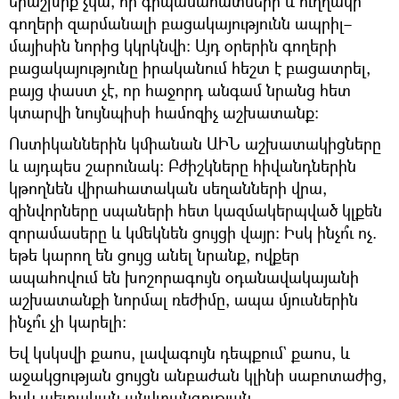
երաշխիք չկա, որ գրպանահատների և ուղղակի
գողերի զարմանալի բացակայությունն ապրիլ–
մայիսին նորից կկրկնվի։ Այդ օրերին գողերի
բացակայությունը իրականում հեշտ է բացատրել,
բայց փաստ չէ, որ հաջորդ անգամ նրանց հետ
կտարվի նույնպիսի համոզիչ աշխատանք։
Ոստիկաններին կմիանան ԱԻՆ աշխատակիցները
և այդպես շարունակ։ Բժիշկները հիվանդներին
կթողնեն վիրահատական սեղանների վրա,
զինվորները սպաների հետ կազմակերպված կլքեն
զորամասերը և կմեկնեն ցույցի վայր։ Իսկ ինչո՞ւ ոչ.
եթե կարող են ցույց անել նրանք, ովքեր
ապահովում են խոշորագույն օդանավակայանի
աշխատանքի նորմալ ռեժիմը, ապա մյուսներին
ինչո՞ւ չի կարելի։
Եվ կսկսվի քաոս, լավագույն դեպքում` քաոս, և
աջակցության ցույցն անբաժան կլինի սաբոտաժից,
իսկ պետական անվտանգության