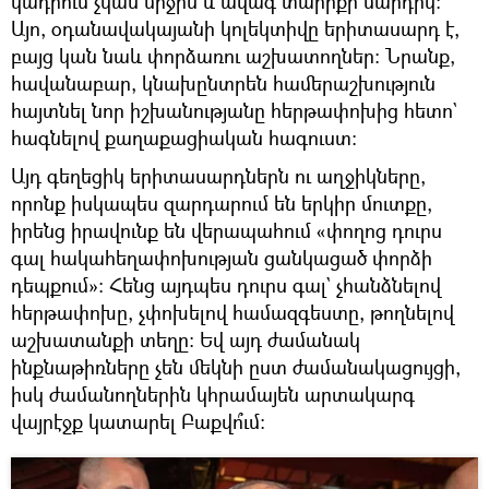
կադրում չկան միջին և ավագ տարիքի մարդիկ։
Այո, օդանավակայանի կոլեկտիվը երիտասարդ է,
բայց կան նաև փորձառու աշխատողներ։ Նրանք,
հավանաբար, կնախընտրեն համերաշխություն
հայտնել նոր իշխանությանը հերթափոխից հետո`
հագնելով քաղաքացիական հագուստ։
Այդ գեղեցիկ երիտասարդներն ու աղջիկները,
որոնք իսկապես զարդարում են երկիր մուտքը,
իրենց իրավունք են վերապահում «փողոց դուրս
գալ հակահեղափոխության ցանկացած փորձի
դեպքում»։ Հենց այդպես դուրս գալ` չհանձնելով
հերթափոխը, չփոխելով համազգեստը, թողնելով
աշխատանքի տեղը։ Եվ այդ ժամանակ
ինքնաթիռները չեն մեկնի ըստ ժամանակացույցի,
իսկ ժամանողներին կհրամայեն արտակարգ
վայրէջք կատարել Բաքվո՞ւմ։