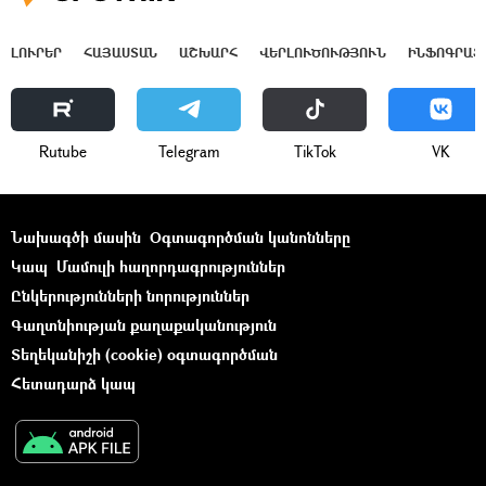
ԼՈՒՐԵՐ
ՀԱՅԱՍՏԱՆ
ԱՇԽԱՐՀ
ՎԵՐԼՈՒԾՈՒԹՅՈՒՆ
ԻՆՖՈԳՐԱՖ
Rutube
Telegram
ТikТоk
VK
Նախագծի մասին
Օգտագործման կանոնները
Կապ
Մամուլի հաղորդագրություններ
Ընկերությունների նորություններ
Գաղտնիության քաղաքականություն
Տեղեկանիշի (cookie) օգտագործման
Հետադարձ կապ