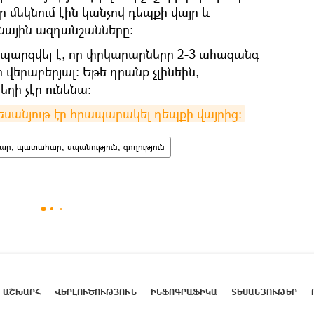
 մեկնում էին կանչով դեպքի վայր և
յնային ազդանշանները։
՝ պարզվել է, որ փրկարարները 2-3 ահազանգ
 վերաբերյալ։ Եթե դրանք չլինեին,
ղի չէր ունենա։
եսանյութ էր հրապարակել դեպքի վայրից։
ար, պատահար, սպանություն, գողություն
ԱՇԽԱՐՀ
ՎԵՐԼՈՒԾՈՒԹՅՈՒՆ
ԻՆՖՈԳՐԱՖԻԿԱ
ՏԵՍԱՆՅՈՒԹԵՐ