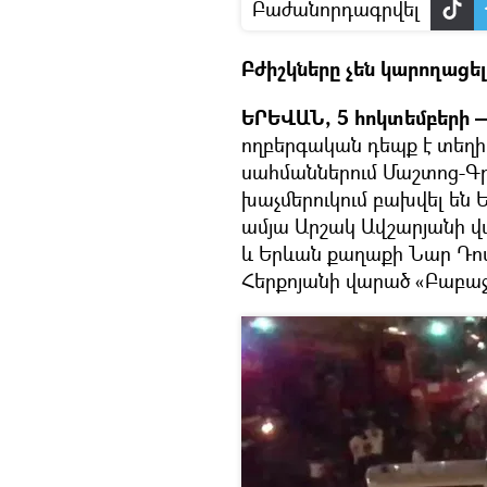
Բաժանորդագրվել
Բժիշկները չեն կարողացե
ԵՐԵՎԱՆ, 5 հոկտեմբերի —
ողբերգական դեպք է տեղի 
սահմաններում Մաշտոց-Գր
խաչմերուկում բախվել են 
ամյա Արշակ Ավշարյանի վա
և Երևան քաղաքի Նար Դոս
Հերքոյանի վարած «Բաբաջ