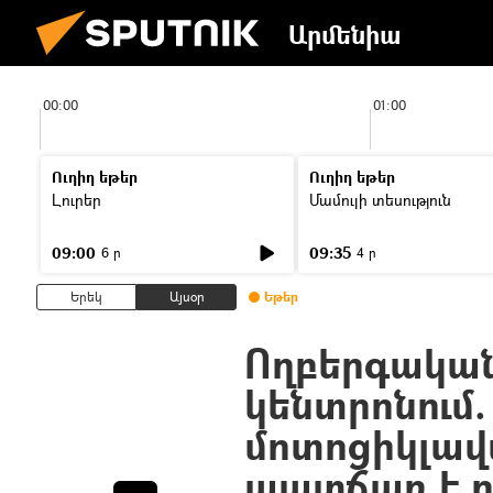
Արմենիա
00:00
01:00
Ուղիղ եթեր
Ուղիղ եթեր
Լուրեր
Մամուլի տեսություն
09:00
09:35
6 ր
4 ր
Երեկ
Այսօր
Եթեր
Ողբերգական
կենտրոնում
մոտոցիկլավ
պատճառ է դ