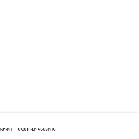
ՌԱԴԻՈ
ՄԱՄՈՒԼԻ ԿԵՆՏՐՈՆ