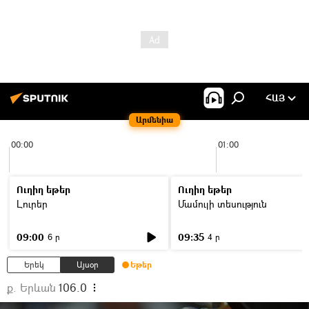
ՀԱՅ
Արմենիա
00:00
01:00
Ուղիղ եթեր
Ուղիղ եթեր
Լուրեր
Մամուլի տեսություն
09:00
09:35
6 ր
4 ր
Երեկ
Այսօր
Եթեր
ք. Երևան
106.0