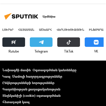
Արմենիա
ԼՈՒՐԵՐ
ՀԱՅԱՍՏԱՆ
ԱՇԽԱՐՀ
ՎԵՐԼՈՒԾՈՒԹՅՈՒՆ
ԻՆՖՈԳՐԱՖ
Rutube
Telegram
ТikТоk
VK
Նախագծի մասին
Օգտագործման կանոնները
Կապ
Մամուլի հաղորդագրություններ
Ընկերությունների նորություններ
Գաղտնիության քաղաքականություն
Տեղեկանիշի (cookie) օգտագործման
Հետադարձ կապ