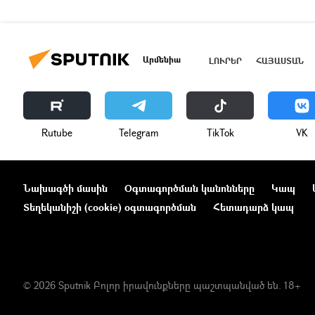
Արմենիա
ԼՈՒՐԵՐ
ՀԱՅԱՍՏԱՆ
Rutube
Telegram
ТikТоk
VK
Նախագծի մասին
Օգտագործման կանոնները
Կապ
Տեղեկանիշի (cookie) օգտագործման
Հետադարձ կապ
© 2026 Sputnik Բոլոր իրավունքները պաշտպանված են. 18+