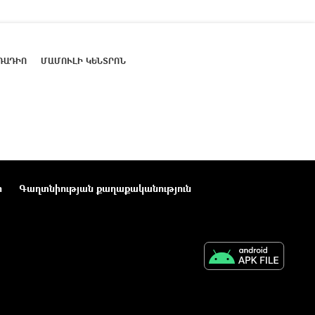
ՌԱԴԻՈ
ՄԱՄՈՒԼԻ ԿԵՆՏՐՈՆ
ր
Գաղտնիության քաղաքականություն