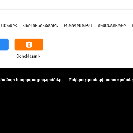
ԱՇԽԱՐՀ
ՎԵՐԼՈՒԾՈՒԹՅՈՒՆ
ԻՆՖՈԳՐԱՖԻԿԱ
ՏԵՍԱՆՅՈՒԹԵՐ
Odnoklassniki
Մամուլի հաղորդագրություններ
Ընկերությունների նորություննե