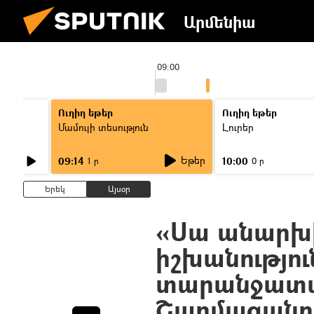
Արմենիա
09:00
Ուղիղ եթեր
Ուղիղ եթեր
Մամուլի տեսություն
Լուրեր
Եթեր
09:14
10:00
1 ր
0 ր
Երեկ
Այսօր
«Սա անարխի
իշխանությու
տարանջատմա
Շարմազանո