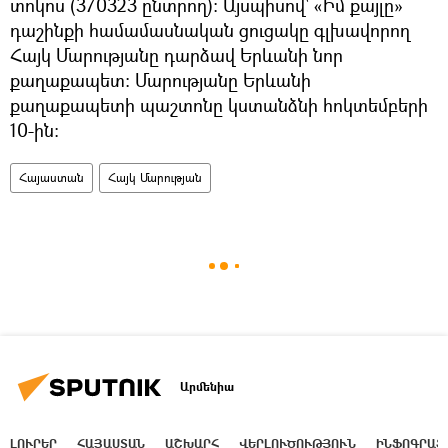
տոկոս (370323 ընտրող)։ Այսպիսով՝ «Իմ քայլը»
դաշինքի համամասնական ցուցակը գլխավորող
Հայկ Մարությանը դարձավ Երևանի նոր
քաղաքապետ։ Մարությանը Երևանի
քաղաքապետի պաշտոնը կստանձնի հոկտեմբերի
10-ին։
Հայաստան
Հայկ Մարության
Արմենիա
ԼՈՒՐԵՐ
ՀԱՅԱՍՏԱՆ
ԱՇԽԱՐՀ
ՎԵՐԼՈՒԾՈՒԹՅՈՒՆ
ԻՆՖՈԳՐԱՖ