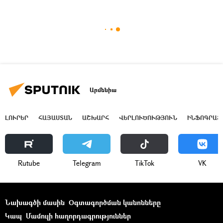
Արմենիա
ԼՈՒՐԵՐ
ՀԱՅԱՍՏԱՆ
ԱՇԽԱՐՀ
ՎԵՐԼՈՒԾՈՒԹՅՈՒՆ
ԻՆՖՈԳՐԱՖ
Rutube
Telegram
ТikТоk
VK
Նախագծի մասին
Օգտագործման կանոնները
Կապ
Մամուլի հաղորդագրություններ