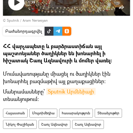
1:39
Դիտել
© Sputnik / Aram Nersesyan
տեսանյութը
Բաժանորդագրվել
ՀՀ վարչապետը և բարձրաստիճան այլ
պաշտոնյաներ ծաղիկներ են խոնարհել ի
հիշատակ Շառլ Ազնավուրի և մոմեր վառել:
Մումավառությանը միացել ու ծաղիկներ էին
խոնարհել բազմաթիվ այլ քաղաքացիներ:
Մանրամասները՝
Sputnik Արմենիայի
տեսանյութում:
Հայաստան
Մուլտիմեդիա
հասարակություն
Տեսանյութեր
Նիկոլ Փաշինյան
Շառլ Ազնավուր
Շառլ Ազնավուր