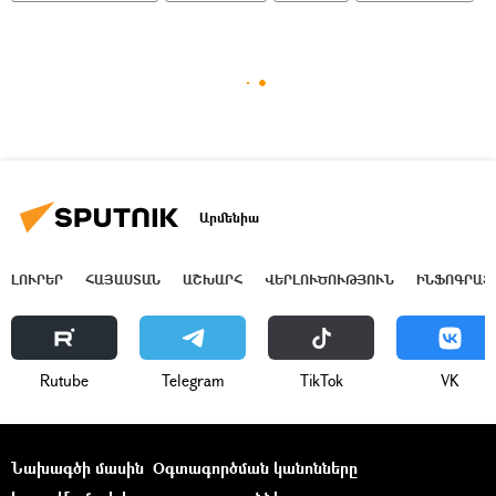
Արմենիա
ԼՈՒՐԵՐ
ՀԱՅԱՍՏԱՆ
ԱՇԽԱՐՀ
ՎԵՐԼՈՒԾՈՒԹՅՈՒՆ
ԻՆՖՈԳՐԱՖ
Rutube
Telegram
ТikТоk
VK
Նախագծի մասին
Օգտագործման կանոնները