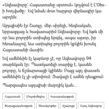
«Ազնավուրը` Հայաստանը սրտում» կոչվում է L'Obs–
ի հոդվածը։ Եվ նման մոտ հարյուր վերնագիր կա
արդեն։
Այդպիսին էր Շառլը. մեր սիրելի, հեգնական,
նրբազգաց և հավատարիմ Ազնավուրը։ Եվ եթե մի
օր նա բոլորին ստիպեց երգել, ապա այսօր, իր
հեռանալով, նա ստիպեց բոլորին կրկին խոսել
Հայաստանի մասին։
Եվ ամենևին էլ կարևոր չէ, որ Ազնավուրը 94
տարեկան էր։ Պատկառելի տարիք է, կասեն
բոլորը, և ճշմարտացի կլինեն։ Բայց այդ փաստն
ամենևին էլ չի սփոփում։ Ցավալի է ամեն դեպքում։
Պարզապես այդպիսի մարդիկ կան…
Հայաստան
Մուլտիմեդիա
հասարակություն
Քաղաքականություն
Տեսանյութեր
մշակույթ
Շառլ Ազնավուր