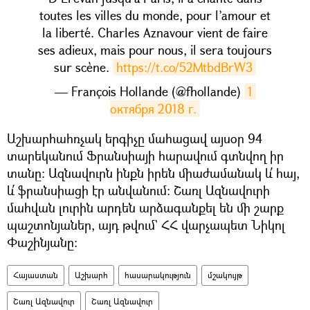
toutes les villes du monde, pour l’amour et
la liberté. Charles Aznavour vient de faire
ses adieux, mais pour nous, il sera toujours
sur scène.
https://t.co/52MtbdBrW3
— François Hollande (@fhollande)
1 
октября 2018 г.
​Աշխարհահռչակ երգիչը մահացավ այսօր 94
տարեկանում Ֆրանսիայի հարավում գտնվող իր
տանը։ Ազնավուրն ինքն իրեն միաժամանակ և՛ հայ,
և՛ ֆրանսիացի էր անվանում։ Շառլ Ազնավուրի
մահվան լուրին արդեն արձագանքել են մի շարք
պաշտոնյաներ, այդ թվում` ՀՀ վարչապետ Նիկոլ
Փաշինյանը։
Հայաստան
Աշխարհ
հասարակություն
մշակույթ
Շառլ Ազնավուր
Շառլ Ազնավուր