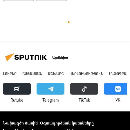
Արմենիա
ԼՈՒՐԵՐ
ՀԱՅԱՍՏԱՆ
ԱՇԽԱՐՀ
ՎԵՐԼՈՒԾՈՒԹՅՈՒՆ
ԻՆՖՈԳՐԱՖ
Rutube
Telegram
ТikТоk
VK
Նախագծի մասին
Օգտագործման կանոնները