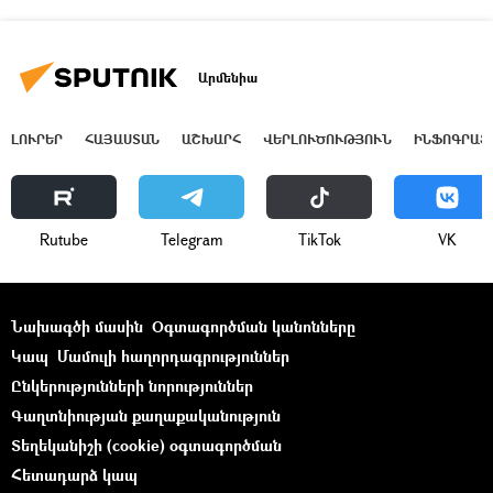
Արմենիա
ԼՈՒՐԵՐ
ՀԱՅԱՍՏԱՆ
ԱՇԽԱՐՀ
ՎԵՐԼՈՒԾՈՒԹՅՈՒՆ
ԻՆՖՈԳՐԱՖ
Rutube
Telegram
ТikТоk
VK
Նախագծի մասին
Օգտագործման կանոնները
Կապ
Մամուլի հաղորդագրություններ
Ընկերությունների նորություններ
Գաղտնիության քաղաքականություն
Տեղեկանիշի (cookie) օգտագործման
Հետադարձ կապ