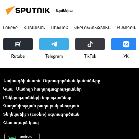
Արմենիա
ԼՈՒՐԵՐ
ՀԱՅԱՍՏԱՆ
ԱՇԽԱՐՀ
ՎԵՐԼՈՒԾՈՒԹՅՈՒՆ
ԻՆՖՈԳՐԱՖ
Rutube
Telegram
ТikТоk
VK
Նախագծի մասին
Օգտագործման կանոնները
Կապ
Մամուլի հաղորդագրություններ
Ընկերությունների նորություններ
Գաղտնիության քաղաքականություն
Տեղեկանիշի (cookie) օգտագործման
Հետադարձ կապ