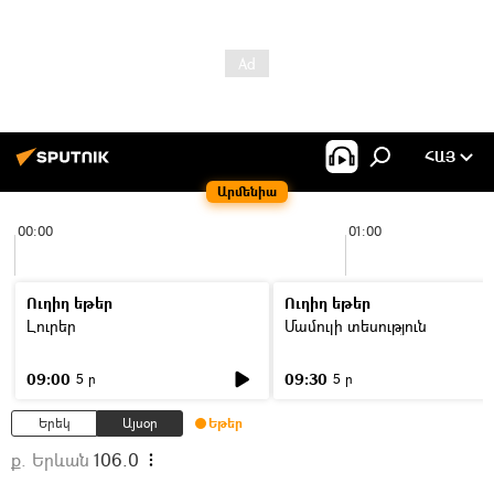
ՀԱՅ
Արմենիա
00:00
01:00
Ուղիղ եթեր
Ուղիղ եթեր
Լուրեր
Մամուլի տեսություն
09:00
09:30
5 ր
5 ր
Երեկ
Այսօր
Եթեր
ք. Երևան
106.0