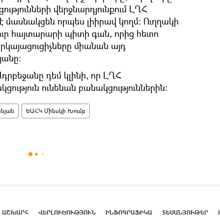
ությունների վերջնարդյունքում ԼՂՀ
է մասնակցեն որպես լիիրավ կողմ։ Ուղղակի
ուր հայտարարի պիտի գան, որից հետո
երկայացուցիչները միանան այդ
յանը։
Ադրբեջանը դեմ կլինի, որ ԼՂՀ
կցություն ունենան բանակցություններին։
ինյան
ԵԱՀԿ Մինսկի Խումբ
ԱՇԽԱՐՀ
ՎԵՐԼՈՒԾՈՒԹՅՈՒՆ
ԻՆՖՈԳՐԱՖԻԿԱ
ՏԵՍԱՆՅՈՒԹԵՐ