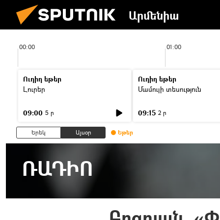
Արմենիա
00:00
01:00
Ուղիղ եթեր
Ուղիղ եթեր
Լուրեր
Մամուլի տեսություն
09:00
09:15
5 ր
2 ր
Երեկ
Այսօր
Եթեր
ՌԱԴԻՈ
Բոզոյան. «