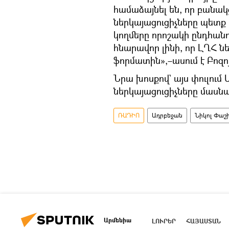
համաձայնել են, որ բանակց
ներկայացուցիչները պետք 
կողմերը որոշակի ընդհան
հնարավոր լինի, որ ԼՂՀ ն
ֆորմատին»,–ասում է Բոզո
Նրա խոսքով` այս փուլում 
ներկայացուցիչները մասնա
ՌԱԴԻՈ
Ադրբեջան
Նիկոլ Փաշ
Արմենիա
ԼՈՒՐԵՐ
ՀԱՅԱՍՏԱՆ