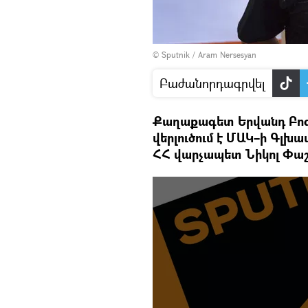
© Sputnik / Aram Nersesyan
Բաժանորդագրվել
Քաղաքագետ Երվանդ Բոզո
վերլուծում է ՄԱԿ–ի Գլխ
ՀՀ վարչապետ Նիկոլ Փաշի