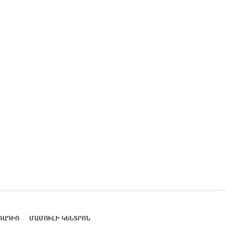
ՌԱԴԻՈ
ՄԱՄՈՒԼԻ ԿԵՆՏՐՈՆ