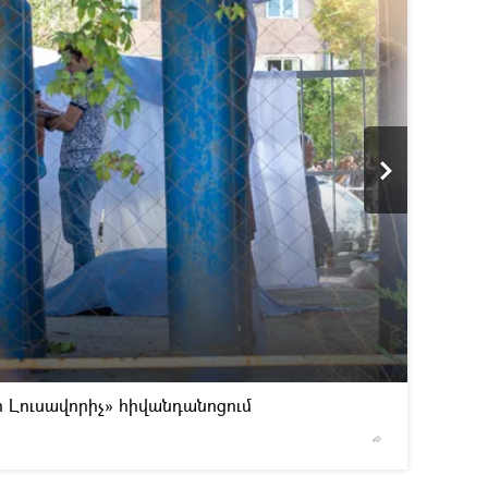
2
/4
ր Լուսավորիչ» հիվանդանոցում
© Sputnik