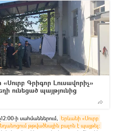
«Սուրբ Գրիգոր Լուսավորիչ»
ղի ունեցած պայթյունից
ը12։00-ի սահմաններում,
Երևանի «Սուրբ 
նդանոցում թթվածնային բալոն է պայթել։