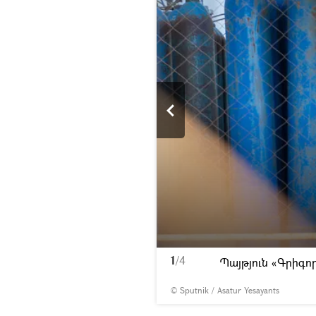
1
/4
անդանոցում
Պայթյուն «Գրիգո
© Sputnik / Asatur Yesayants