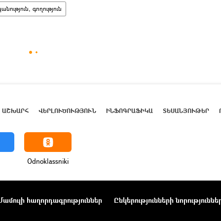
ություն, գողություն
ԱՇԽԱՐՀ
ՎԵՐԼՈՒԾՈՒԹՅՈՒՆ
ԻՆՖՈԳՐԱՖԻԿԱ
ՏԵՍԱՆՅՈՒԹԵՐ
Odnoklassniki
Մամուլի հաղորդագրություններ
Ընկերությունների նորություննե