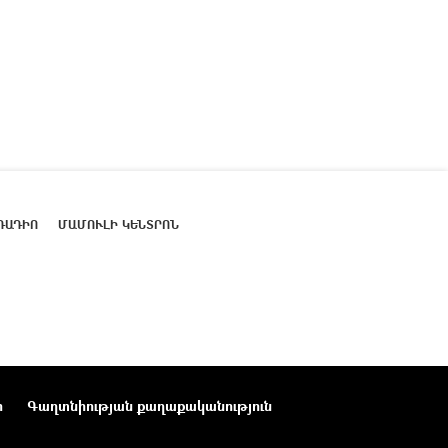
ՌԱԴԻՈ
ՄԱՄՈՒԼԻ ԿԵՆՏՐՈՆ
ր
Գաղտնիության քաղաքականություն