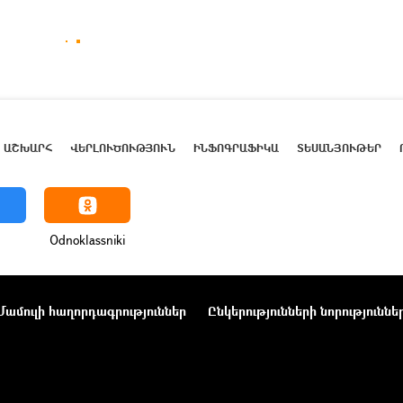
ԱՇԽԱՐՀ
ՎԵՐԼՈՒԾՈՒԹՅՈՒՆ
ԻՆՖՈԳՐԱՖԻԿԱ
ՏԵՍԱՆՅՈՒԹԵՐ
Odnoklassniki
Մամուլի հաղորդագրություններ
Ընկերությունների նորություննե