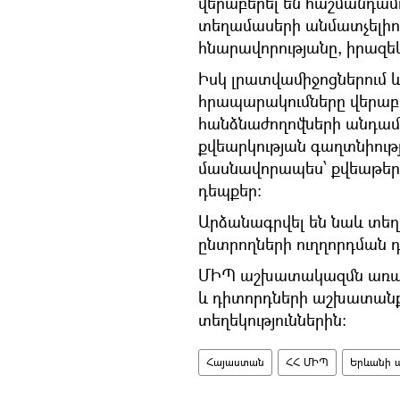
վերաբերել են հաշմանդամո
տեղամասերի անմատչելիու
հնարավորությանը, իրազեկ
Իսկ լրատվամիջոցներում 
հրապարակումները վերաբ
հանձնաժողովների անդամն
քվեարկության գաղտնիու
մասնավորապես՝ քվեաթեր
դեպքեր:
Արձանագրվել են նաև տեղ
ընտրողների ուղղորդման 
ՄԻՊ աշխատակազմն առանձի
և դիտորդների աշխատանք
տեղեկություններին:
Հայաստան
ՀՀ ՄԻՊ
Երևանի ա