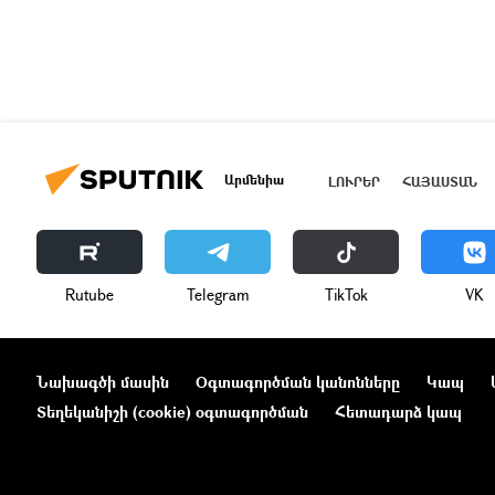
Արմենիա
ԼՈՒՐԵՐ
ՀԱՅԱՍՏԱՆ
Rutube
Telegram
ТikТоk
VK
Նախագծի մասին
Օգտագործման կանոնները
Կապ
Տեղեկանիշի (cookie) օգտագործման
Հետադարձ կապ