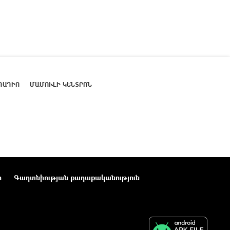
ՌԱԴԻՈ
ՄԱՄՈՒԼԻ ԿԵՆՏՐՈՆ
ր
Գաղտնիության քաղաքականություն