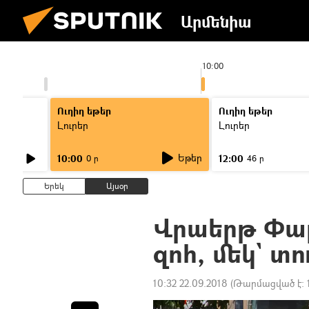
Արմենիա
09:00
10:00
Ուղիղ եթեր
Ուղիղ եթեր
Լուրեր
Լուրեր
Եթեր
10:00
12:00
0 ր
46 ր
Երեկ
Այսօր
Վրաերթ Փար
զոհ, մեկ` տ
10:32 22.09.2018
(Թարմացված է: