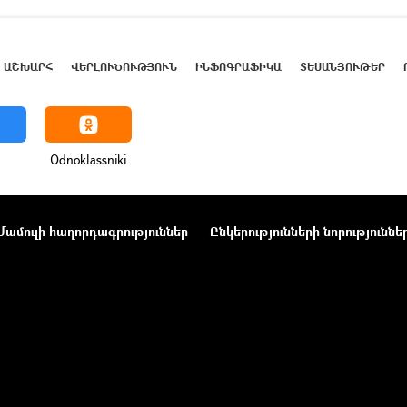
ԱՇԽԱՐՀ
ՎԵՐԼՈՒԾՈՒԹՅՈՒՆ
ԻՆՖՈԳՐԱՖԻԿԱ
ՏԵՍԱՆՅՈՒԹԵՐ
Odnoklassniki
Մամուլի հաղորդագրություններ
Ընկերությունների նորություննե