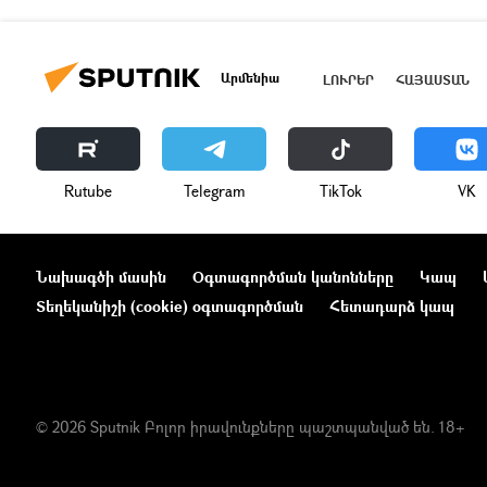
Արմենիա
ԼՈՒՐԵՐ
ՀԱՅԱՍՏԱՆ
Rutube
Telegram
ТikТоk
VK
Նախագծի մասին
Օգտագործման կանոնները
Կապ
Տեղեկանիշի (cookie) օգտագործման
Հետադարձ կապ
© 2026 Sputnik Բոլոր իրավունքները պաշտպանված են. 18+