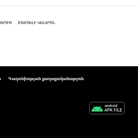
ՌԱԴԻՈ
ՄԱՄՈՒԼԻ ԿԵՆՏՐՈՆ
ր
Գաղտնիության քաղաքականություն