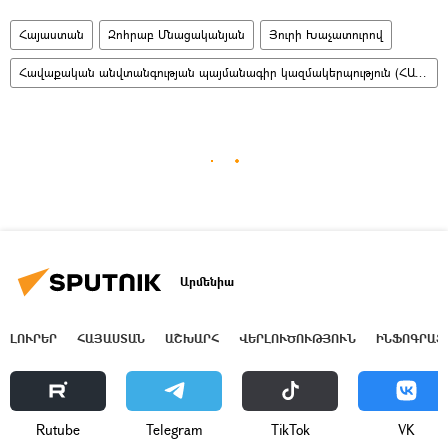
Հայաստան
Զոհրաբ Մնացականյան
Յուրի Խաչատուրով
Հավաքական անվտանգության պայմանագիր կազմակերպություն (ՀԱՊԿ)
Արմենիա
ԼՈՒՐԵՐ
ՀԱՅԱՍՏԱՆ
ԱՇԽԱՐՀ
ՎԵՐԼՈՒԾՈՒԹՅՈՒՆ
ԻՆՖՈԳՐԱՖ
Rutube
Telegram
ТikТоk
VK