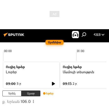
ՀԱՅ
Արմենիա
00:00
01:00
Ուղիղ եթեր
Ուղիղ եթեր
Լուրեր
Մամուլի տեսություն
09:00
09:15
5 ր
2 ր
Երեկ
Այսօր
Եթեր
ք. Երևան
106.0