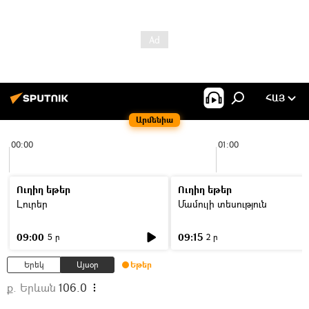
ՀԱՅ
Արմենիա
00:00
01:00
Ուղիղ եթեր
Ուղիղ եթեր
Լուրեր
Մամուլի տեսություն
09:00
09:15
5 ր
2 ր
Երեկ
Այսօր
Եթեր
ք. Երևան
106.0