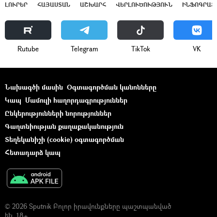
ԼՈՒՐԵՐ
ՀԱՅԱՍՏԱՆ
ԱՇԽԱՐՀ
ՎԵՐԼՈՒԾՈՒԹՅՈՒՆ
ԻՆՖՈԳՐԱՖ
Rutube
Telegram
ТikТоk
VK
Նախագծի մասին
Օգտագործման կանոնները
Կապ
Մամուլի հաղորդագրություններ
Ընկերությունների նորություններ
Գաղտնիության քաղաքականություն
Տեղեկանիշի (cookie) օգտագործման
Հետադարձ կապ
© 2026 Sputnik Բոլոր իրավունքները պաշտպանված
են. 18+