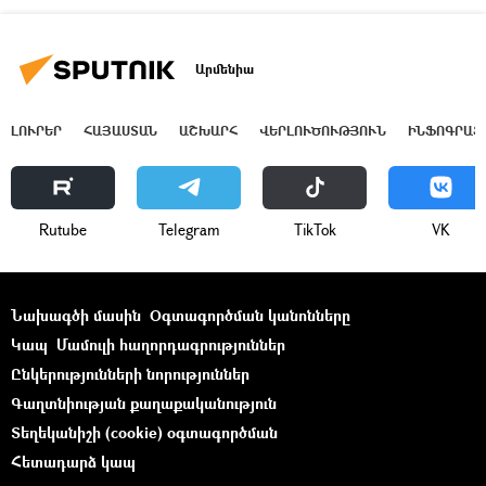
Արմենիա
ԼՈՒՐԵՐ
ՀԱՅԱՍՏԱՆ
ԱՇԽԱՐՀ
ՎԵՐԼՈՒԾՈՒԹՅՈՒՆ
ԻՆՖՈԳՐԱՖ
Rutube
Telegram
ТikТоk
VK
Նախագծի մասին
Օգտագործման կանոնները
Կապ
Մամուլի հաղորդագրություններ
Ընկերությունների նորություններ
Գաղտնիության քաղաքականություն
Տեղեկանիշի (cookie) օգտագործման
Հետադարձ կապ