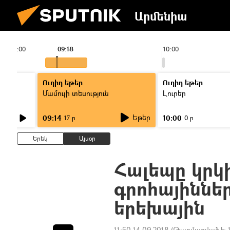
Արմենիա
09:00
09:18
10:00
Ուղիղ եթեր
Ուղիղ եթեր
Մամուլի տեսություն
Լուրեր
Եթեր
09:14
10:00
17 ր
0 ր
Երեկ
Այսօր
Հալեպը կրկի
գրոհայիննե
երեխային
11:50 14.09.2018
(Թարմացված է: