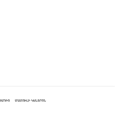
ՌԱԴԻՈ
ՄԱՄՈՒԼԻ ԿԵՆՏՐՈՆ