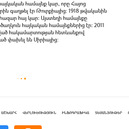
 հայկական համայնք կար, որը Հայոց
ին գաղթել էր Թուրքիայից։ 1918 թվականին
 հազար հայ կար։ Այստեղի համայնքը
աղկուն հայկական համայնքներից էր։ 2011
սված հակամարտության հետևանքով
ծ փախել են Սիրիայից։
ԱՇԽԱՐՀ
ՎԵՐԼՈՒԾՈՒԹՅՈՒՆ
ԻՆՖՈԳՐԱՖԻԿԱ
ՏԵՍԱՆՅՈՒԹԵՐ