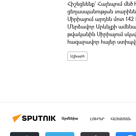
Հիշեցնենք` Հալեպում մեծ
ցեղասպանության տարիներ
Սիրիայում արդեն մոտ 142
Մերձավոր Արևելքի ամենած
թվականին Սիրիայում սկ
հազարավոր հայեր ստիպվա
Աշխարհ
Արմենիա
ԼՈՒՐԵՐ
ՀԱՅԱՍՏԱՆ