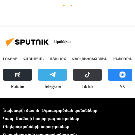
Արմենիա
ԼՈՒՐԵՐ
ՀԱՅԱՍՏԱՆ
ԱՇԽԱՐՀ
ՎԵՐԼՈՒԾՈՒԹՅՈՒՆ
ԻՆՖՈԳՐԱՖ
Rutube
Telegram
ТikТоk
VK
Նախագծի մասին
Օգտագործման կանոնները
Կապ
Մամուլի հաղորդագրություններ
Ընկերությունների նորություններ
Գաղտնիության քաղաքականություն