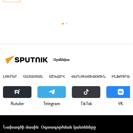
Արմենիա
ԼՈՒՐԵՐ
ՀԱՅԱՍՏԱՆ
ԱՇԽԱՐՀ
ՎԵՐԼՈՒԾՈՒԹՅՈՒՆ
ԻՆՖՈԳՐԱՖ
Rutube
Telegram
ТikТоk
VK
Նախագծի մասին
Օգտագործման կանոնները